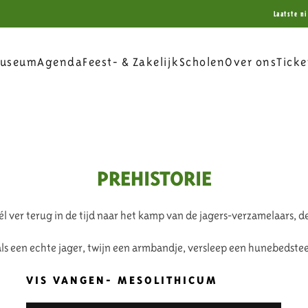
Laatste n
useum
Agenda
Feest- & Zakelijk
Scholen
Over ons
Ticke
PREHISTORIE
él ver terug in de tijd naar het kamp van de jagers-verzamelaars, de
ls een echte jager, twijn een armbandje, versleep een hunebedstee
VIS VANGEN- MESOLITHICUM