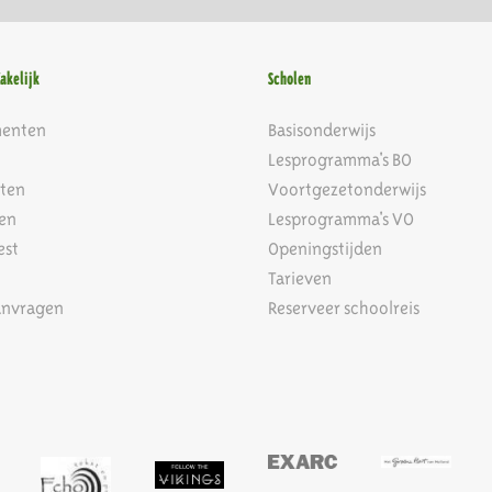
Zakelijk
Scholen
menten
Basisonderwijs
Lesprogramma's BO
ten
Voortgezetonderwijs
en
Lesprogramma's VO
est
Openingstijden
Tarieven
anvragen
Reserveer schoolreis