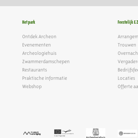
Het park
Feestelijk & 
Ontdek Archeon
Arrange
Evenementen
Trouwen
Archeologiehuis
Overnach
Zwammerdamschepen
Vergader
Restaurants
Bedrijfsfe
Praktische informatie
Locaties
Webshop
Offerte a