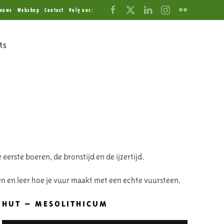
ieuws
Webshop
Contact
Volg ons:
ts
 eerste boeren, de bronstijd en de ijzertijd.
n en leer hoe je vuur maakt met een echte vuursteen.
HUT – MESOLITHICUM