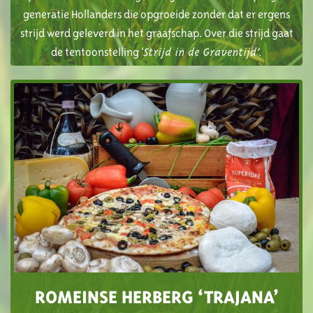
generatie Hollanders die opgroeide zonder dat er ergens
strijd werd geleverd in het graafschap. Over die strijd gaat
de tentoonstelling ‘
Strijd in de Graventijd’.
ROMEINSE HERBERG ‘TRAJANA’