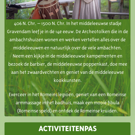
406 N. Chr. – 1500 N. Chr. In het middeleeuwse stadje
Gravendam leef je in de 14e eeuw. De Archeotolken die in de
ambachtshuizen wonen en werken vertellen alles over de
middeleeuwen en natuurlijk over de vele ambachten.
Neem een kijkje in de middeleeuwse kampementen en
bezoek de barbier, de middeleeuwse poppenkast, doe mee
aan het zwaardvechten en geniet van de middeleeuwse
kookkunsten.
Exerceer in het Romeins legioen, geniet van een Romeinse
armmassage in het badhuis, maak een mooie fibula
(Romeinse speld) en ontdek de Romeinse kruiden.
ACTIVITEITENPAS